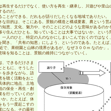
再生するだけでなく、使い方を再生・継承し、川遊びや里山
するのだ。
ことができる、だれもが語りだしたくなる地域でありたい。
きな目的は、そこにある。景観の構造と構成要素、農という営
の知恵、文化、魅力や、そのことにどのような意味があるのか
移り住んだひとも、知っていることは大事ではないか、という
。一人のひと、特定の人のなかにしまいこんでおくのではなく
を聞き、「共有の知恵」にしよう、というのである。たとえば
付近で、果樹園と山林の境界があるが、なぜ３００ｍ なのか」
意味を知ることは、景観の維持につながっていく。
、できるだけさま
とともに、そうした
トを歩きながら、語
恵を聴く活動をおこ
具体的に地点、土地
観の保全・再生・創
業を行っていくのが
いか。たとえば、休
をもう一度起こすの
業になる。その最初