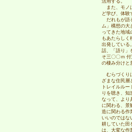
活用する。
また、モノは
ど学び、体験
だれもが語る
ム」構想の大
ってきた地域
もあたらしく
出発している
話、「語り」
そ三〇〇ｍ 
の棲み分けと
むらづくりは
ざまな住民層
トレイルルー
りを聴き、知
なって、より
に関わる、景
造に関わる作
いいのではな
耕していた田
は、大変な作