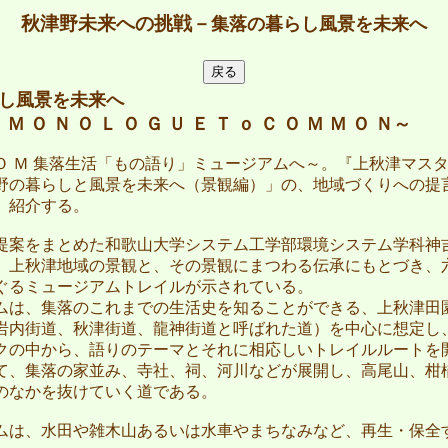
秋津野未来への挑戦－
集落の暮らし風景を未来へ
らし風景を未来へ
 Ｍ Ｏ Ｎ Ｏ Ｌ Ｏ Ｇ Ｕ Ｅ Ｔ ｏ Ｃ Ｏ Ｍ Ｍ Ｏ Ｎ～
 Ｏ Ｍ 集落生活「もの語り」ミュージアムへ～。『上秋津マスタ
野の暮らしと風景を未来へ（景観編）」の、地域づくりへの提
、紹介する。
案をまとめた和歌山大学システム工学部環境システム学科神
。上秋津地域の景観と、その景観にまつわる伝承にもとづき、
ぐるミュージアムトレイルが示されている。
は、集落のこれまでの生活史を知ることができる、上秋津田
岩内街道、秋津街道、龍神街道と呼ばれた道）を中心に想定し
クの中から、語りのテーマとそれに相応しいトレイルルートを
て、集落の家並み、寺社、祠、河川などが展開し、高尾山、柑
のなかを抜けていく道である。
は、水田や雑木山あるいは水車やまちなみなど、再生・保全