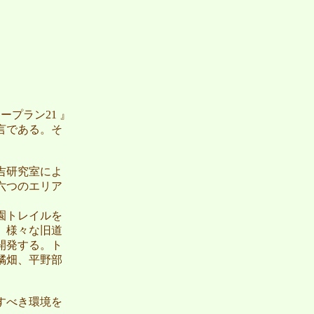
ープラン21 』
言である。そ
吉研究室によ
六つのエリア
園トレイルを
、様々な旧道
開発する。ト
橘畑、平野部
すべき環境を