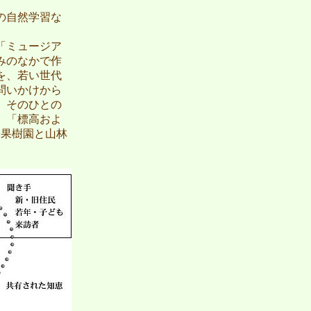
の自然学習な
「ミュージア
みのなかで作
を、若い世代
問いかけから
、そのひとの
、「標高およ
。果樹園と山林