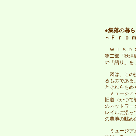
●集落の暮
～Ｆ ｒ ｏ ｍ
Ｗ Ｉ Ｓ Ｄ
第二部「秋津
の「語り」を
図は、この提
るものである
とそれらをめ
ミュージアム
旧道（かつて
のネットワー
レイルに沿っ
の農地の眺め
ミュージアム