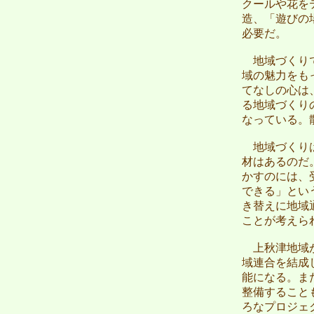
クールや花を
造、「遊びの
必要だ。
地域づくりで
域の魅力をも
てなしの心は
る地域づくり
なっている。
地域づくりは
材はあるのだ
かすのには、
できる」とい
き替えに地域
ことが考えら
上秋津地域が
域連合を結成
能になる。ま
整備すること
ろなプロジェ