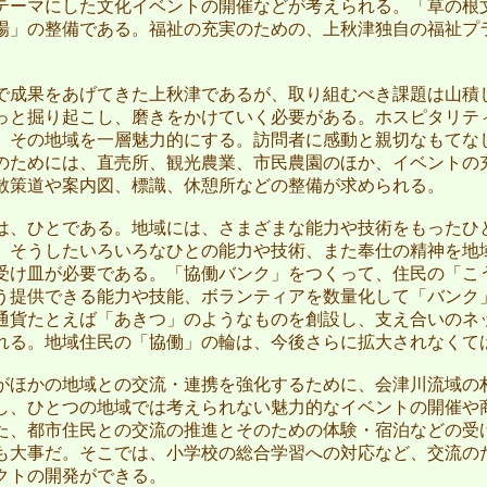
テーマにした文化イベントの開催などが考えられる。「草の根
場」の整備である。福祉の充実のための、上秋津独自の福祉プ
成果をあげてきた上秋津であるが、取り組むべき課題は山積
っと掘り起こし、磨きをかけていく必要がある。ホスピタリテ
、その地域を一層魅力的にする。訪問者に感動と親切なもてな
のためには、直売所、観光農業、市民農園のほか、イベントの
散策道や案内図、標識、休憩所などの整備が求められる。
、ひとである。地域には、さまざまな能力や技術をもったひ
。そうしたいろいろなひとの能力や技術、また奉仕の精神を地
受け皿が必要である。「協働バンク」をつくって、住民の「こ
う提供できる能力や技能、ボランティアを数量化して「バンク
通貨たとえば「あきつ」のようなものを創設し、支え合いのネ
れる。地域住民の「協働」の輪は、今後さらに拡大されなくて
ほかの地域との交流・連携を強化するために、会津川流域の
し、ひとつの地域では考えられない魅力的なイベントの開催や
た、都市住民との交流の推進とそのための体験・宿泊などの受
も大事だ。そこでは、小学校の総合学習への対応など、交流の
クトの開発ができる。