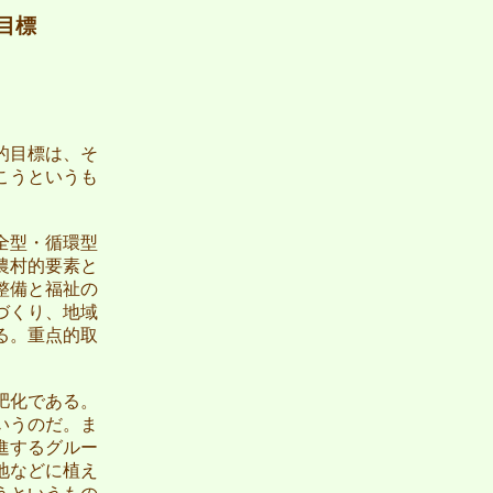
目標
的目標は、そ
こうというも
全型・循環型
農村的要素と
整備と福祉の
づくり、地域
る。重点的取
肥化である。
いうのだ。ま
進するグルー
地などに植え