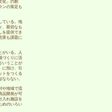
文化」の創
ランの策定も
している。地
ィ、親切なも
しを提供でき
充実も課題に
とがいる。人
域づくりに活
ういうことが
」に預け、引
ットをつくる
はならない。
村や地域で流
商品開発が可
け入れ施設を
ためのいろい