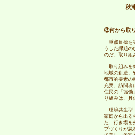
秋
③何から取
重点目標を実
うした課題の
のだ。取り組
取り組みを紹
地域の創造、
都市的要素の
充実、訪問者
住民の「協働
り組みは、具
環境共生型・
家庭から出る
た、行き場を
プづくりが急