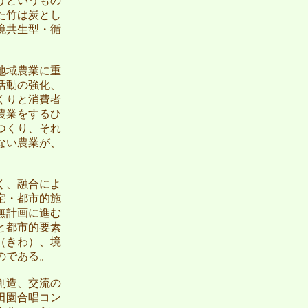
うというもの
た竹は炭とし
境共生型・循
地域農業に重
活動の強化、
くりと消費者
農業をするひ
つくり、それ
ない農業が、
く、融合によ
宅・都市的施
無計画に進む
と都市的要素
（きわ）、境
のである。
創造、交流の
田園合唱コン