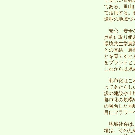
て美しい景観
である。里山
て活用する。
環型の地域づ
安心・安全な
点的に取り組
環境共生型農
との直結、農
とを育てると
をブランドと
これからは求
都市化はこれ
ってあたらし
設の建設や土
都市化の規模
の融合した地
目にフラワー
地域社会は、
場は、そのた