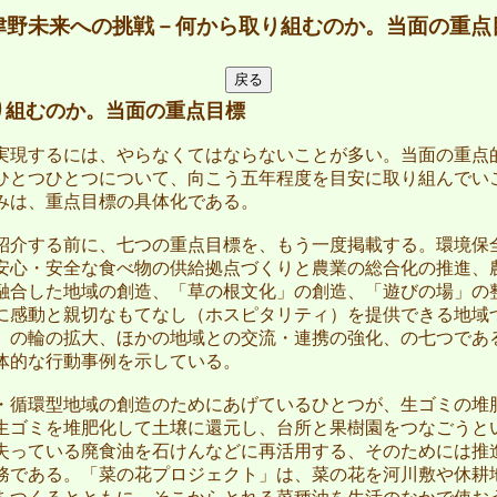
津野未来への挑戦－
何から取り組むのか。当面の重点
り組むのか。当面の重点目標
現するには、やらなくてはならないことが多い。当面の重点
ひとつひとつについて、向こう五年程度を目安に取り組んでい
みは、重点目標の具体化である。
介する前に、七つの重点目標を、もう一度掲載する。環境保
安心・安全な食べ物の供給拠点づくりと農業の総合化の推進、
融合した地域の創造、「草の根文化」の創造、「遊びの場」の
に感動と親切なもてなし（ホスピタリティ）を提供できる地域
」の輪の拡大、ほかの地域との交流・連携の強化、の七つであ
体的な行動事例を示している。
循環型地域の創造のためにあげているひとつが、生ゴミの堆
生ゴミを堆肥化して土壌に還元し、台所と果樹園をつなごうと
失っている廃食油を石けんなどに再活用する、そのためには推
務である。「菜の花プロジェクト」は、菜の花を河川敷や休耕