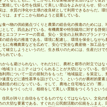
をつくるとともに、そこからとれる菜種油を生活のなかで使お
に繁殖している竹を伐採して美しい里山をよみがえらせ、切っ
炭は、水質の浄化や土壌の改良材として利用できるからだ。環
くりは、まずここから始めようと提案している。
食べ物の供給拠点づくりと農業の総合化の推進のためには、
むとして、四点あげている。有機農業や特別栽培に対する啓発
業とエコファーマーの育成、安心・安全の上秋津のブランドづ
業の総合化の推進である。環境に配慮し、環境を保全しながら
ともに有機農業などを広めて、安心で安全な農産物・加工品を
して確立しようというのだ。生き残りのためには、生産だけで
められている。
からも避けられない。それだけに、農村と都市の対立ではな
い地域コミュニティはつくられることが大切になっている。住
地利用について一定の規制力をもった「地域協定」を策定し、
や速度などに適性基準を設けていこう、というのが農村的要素
域創造の柱になっている。そして、農地と住宅地などの「際」
ベルトをつくったり、植樹をして美しい景観をつくろうという
住民が誇りと自信をもてるものでなくてはならない。文化の
めの大切な要素である。すぐれた公民館活動の伝統をふまえ、